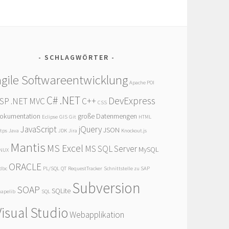
SCHLAGWÖRTER
agile Softwareentwicklung
Apache POI
C# .NET
DevExpress
SP .NET MVC
C++
CSS
okumentation
große Datenmengen
Eclipse
GIS
Git
HTML
JavaScript
jQuery
JSON
tps
Java
JDK
Jira
Knockout.js
Mantis
MS Excel
MS SQL Server
MySQL
INUX
ORACLE
dbc
PL/SQL
QT
RequestTracker
Schnittstelle zu SAP
Subversion
SOAP
SQLite
apelib
SQL
Visual Studio
Webapplikation