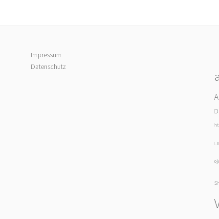
Impressum
Datenschutz
A
D
ht
L
oj
Sh