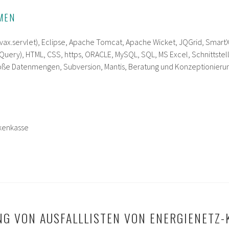
MEN
javax.servlet), Eclipse, Apache Tomcat, Apache Wicket, JQGrid, Smart
Query), HTML, CSS, https, ORACLE, MySQL, SQL, MS Excel, Schnittstell
oße Datenmengen, Subversion, Mantis, Beratung und Konzeptionierun
kenkasse
NG VON AUSFALLLISTEN VON ENERGIENETZ