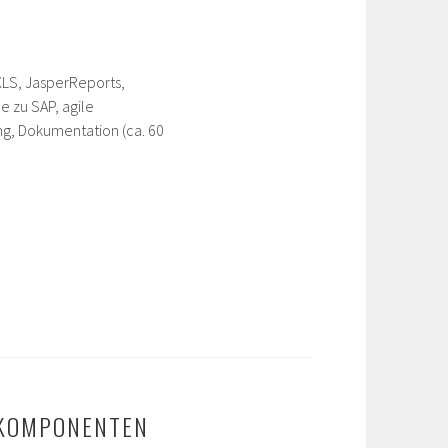
XLS, JasperReports,
e zu SAP, agile
g, Dokumentation (ca. 60
-KOMPONENTEN