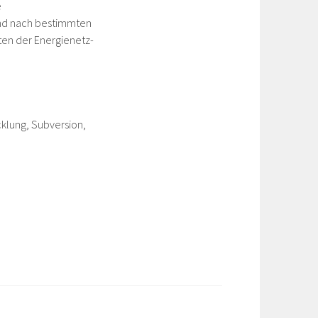
e
 und nach bestimmten
ten der Energienetz-
cklung, Subversion,