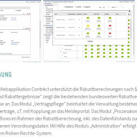
BUNG
ebapplikation ContrAct unterstützt die Rabattberechnungen nach §1
nd Rabattergebnisse“ zeigt die bestehenden bundesweiten Rabattver
se an. Das Modul „Vertragspflege“ beinhaltet die Verwaltung beste
rträge, z.T. mit Kopplung an das Meldeportal. Das Modul „Prozesskon
lows im Rahmen der Rabattberechnung, inkl. des Datenfüllstands zu
tenen Verordnungsdaten. Mit Hilfe des Moduls „Administration“ erfolg
nem Rollen-Rechte-System.