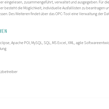
er eingelesen, zusammengeführt, verwaltet und ausgegeben. Für di
r besteht die Möglichkeit, individuelle Ausfalllisten zu beantragen
lassen. Des Weiteren findet über das OPC-Tool eine Verwaltung der Da
MEN
 Eclipse, Apache POI, MySQL, SQL, MS Excel, XML, agile Softwareentwi
dung
tzbetreiber