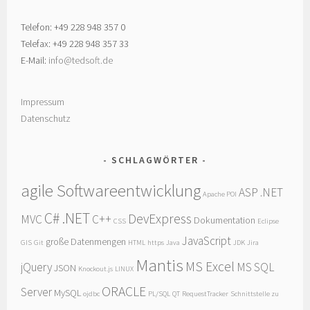
Telefon: +49 228 948 357 0
Telefax: +49 228 948 357 33
E-Mail:
info@tedsoft.de
Impressum
Datenschutz
SCHLAGWÖRTER
agile Softwareentwicklung
ASP .NET
Apache POI
C# .NET
DevExpress
MVC
C++
Dokumentation
CSS
Eclipse
JavaScript
große Datenmengen
GIS
Git
HTML
https
Java
JDK
Jira
Mantis
MS Excel
jQuery
MS SQL
JSON
Knockout.js
LINUX
ORACLE
Server
MySQL
ojdbc
PL/SQL
QT
RequestTracker
Schnittstelle zu